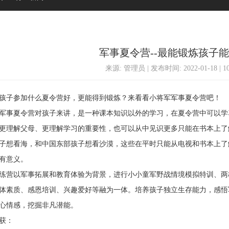
军事夏令营--最能锻炼孩子
来源: 管理员 | 发布时间: 2022-01-18 | 
子参加什么夏令营好，更能得到锻炼？来看看小将军军事夏令营吧！
事夏令营对孩子来讲，是一种课本知识以外的学习，在夏令营中可以学
更理解父母、更理解学习的重要性，也可以从中见识更多只能在书本上了
子想看海，和中国东部孩子想看沙漠，这些在平时只能从电视和书本上了
有意义。
营以军事拓展和教育体验为背景，进行小小童军野战情境模拟特训、两
体素质、感恩培训、兴趣爱好等融为一体。培养孩子独立生存能力，感悟
心情感，挖掘非凡潜能。
获：