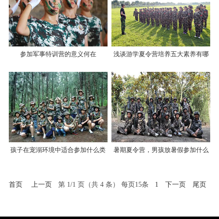
参加军事特训营的意义何在
浅谈游学夏令营培养五大素养有哪
些
孩子在宠溺环境中适合参加什么类
暑期夏令营，男孩放暑假参加什么
型的夏令营
夏令营最合适？
首页
上一页
第 1/1 页（共 4 条） 每页15条
1
下一页
尾页