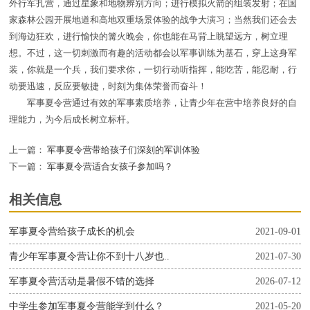
外行军扎营，通过星象和地物辨别方向；进行模拟火箭的组装发射；在国
家森林公园开展地道和高地双重场景体验的战争大演习；当然我们还会去
到海边狂欢，进行愉快的篝火晚会，你也能在马背上眺望远方，树立理
想。不过，这一切刺激而有趣的活动都会以军事训练为基石，穿上这身军
装，你就是一个兵，我们要求你，一切行动听指挥，能吃苦，能忍耐，行
动要迅速，反应要敏捷，时刻为集体荣誉而奋斗！
军事夏令营通过有效的军事素质培养，让青少年在营中培养良好的自
理能力，为今后成长树立标杆。
上一篇：
军事夏令营带给孩子们深刻的军训体验
下一篇：
军事夏令营适合女孩子参加吗？
相关信息
军事夏令营给孩子成长的机会
2021-09-01
青少年军事夏令营让你不到十八岁也..
2021-07-30
军事夏令营活动是暑假不错的选择
2026-07-12
中学生参加军事夏令营能学到什么？
2021-05-20