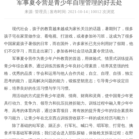
军事夏令营是青少年自理管理的好去处
来源: 管理员 | 发布时间: 2021-10-14 | 10012 次浏览
现代社会，孩子的教育越来越成为家长关注的话题，暑期到了，很多
孩子宅在家里做作业、看电视、打游戏，或者参加补习班，这成为了很多
中国家庭孩子暑假的日常，而在国外，许多家长已充分利用好了假期，他
们不仅学习，而且走出家门，参加各种社会活动及夏令营活动。
军事夏令营作为青少年户外教育的首选，用体验式、情景式训练提高
青少年综合素养。通过训练历炼青少年良好心理素质，培养其坚强的性
格，优秀的品质；学会和运用与他人合作共处，自立、自理、自强，独立
思考的能力，提高解决问题的能力，锻炼坚韧意志；引导青少年设定目
标，培养良好的生活习惯与学习习惯。
用活动的方式提升青少年逆商、情商、财商和灵商，使中国青少年更
具行动力、竞争力、领导力和抗压抗挫折能力。训练过程中融入青少年中
考、高考的体育内容，通过体育项目，将有效的提升青少年的综合素质和
学习能力，让青少年在北京西点训练营收获不一样的成长经历与毅力！
除了基础的站军姿、踢正步、行军礼、喊口号、唱军歌、打背包、擒
拿术等基础军事训练；我们还会进入部队探秘，体验枪支拆装过程；在野