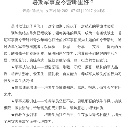
暑期军事夏令营哪里好？
来源: 管理员 | 发布时间: 2021-07-05 | 10017 次浏览
是时候让孩子单飞了，这个假期，给孩子一次精彩的军旅体验吧！
训练集结的号角已经吹响，领略英雄的风采，成为一名钢铁战士，暑
期军事夏令营针对青少年精心打造的以军事拓展为主题的冬令营活动，通
过浓厚的军营氛围熏陶，以体验——反思——分享——实践——提高的方
式，解决孩子们克服困难、解决问题的能力，培养孩子们良好的生活习
惯，增长见识，磨练意志，炼就勇敢坚强、敢于担当的责任意识。
★军事技能训练——塑造坚强、刚毅、守纪、紧张、服从的军人品
质，培养讲形象、爱卫生、懂礼貌、自立能力，养成军人般良好的行为习
惯及日常生活习惯。
★情感训练培训——培养学员懂得知恩、感恩、报恩，做社会的有用
之才。
★军事拓展训练——培养学员坚韧不拔、勇敢顽强的战斗作风，挑战
极限，激发潜能，带给营员们无穷回味。锻炼意志，增强体质。
★自救互救训练——培养学员独立自主、生存救助等各种能力，增强
了对灾害事故的应变心理能力。