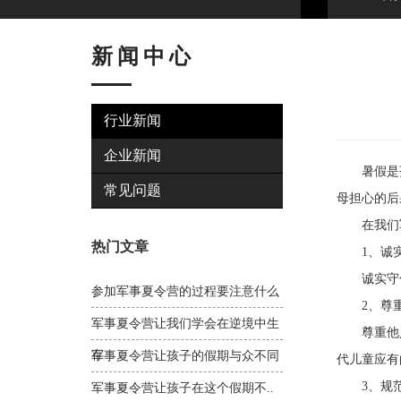
新闻中心
行业新闻
企业新闻
暑假是孩
常见问题
母担心的后
在我们军
热门文章
1、诚实
诚实守信
参加军事夏令营的过程要注意什么
2、尊重
军事夏令营让我们学会在逆境中生
尊重他人
存
军事夏令营让孩子的假期与众不同
代儿童应有
3、规范
军事夏令营让孩子在这个假期不..