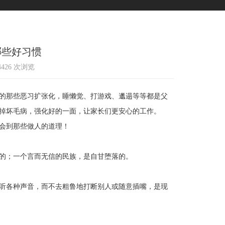
哪些好习惯
14426 次浏览
的那些恶习扩张化，睡懒觉、打游戏、邋遢等等都是父
掉坏毛病，强化好的一面，让家长们更安心的工作。
会到那些做人的道理！
的；一个言而无信的民族，是自甘堕落的。
听各种声音，而不去粗鲁地打断别人或随意插嘴，是现