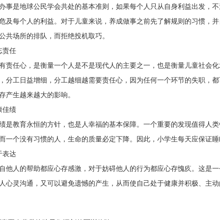
事是地球公民学会共处的基本准则，如果每个人只从自身利益出发，不
危及每个人的利益。对于儿童来说，养成做事之前先了解规则的习惯，并
公共场所的排队，而拒绝投机取巧。
责任
责任心，是衡量一个人是不是现代人的主要之一，也是衡量儿童社会化
，分工日益增细，分工越细越需要责任心，因为任何一个环节的失职，都
存产生越来越大的影响。
佳绩
是教育永恒的方针，也是人幸福的基本保障。一个重要的发现值得人类
而一个没有习惯的人，生命的质量必定下降。因此，小学生每天应保证睡眠
表达
他人的帮助都应心存感激，对于妨碍他人的行为都应心存愧疚。这是一
人心灵沟通，又可以避免遗憾的产生，从而使自己处于健康并积极、主动