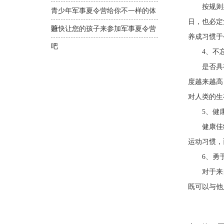
按规则办
青少年军事夏令营给你不一样的体
日，也必定
验
赶快让您的孩子来参加军事夏令营
养成习惯于
吧
4、不忘
是否具有
度越来越高
对人类的生
5、健康
健康佳绩
运动习惯，
6、勇于
对于来自
既可以与他